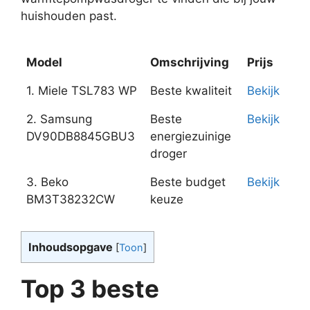
huishouden past.
Model
Omschrijving
Prijs
Model
Omschrijving
Prijs
1. Miele TSL783 WP
Beste kwaliteit
Bekijk
2. Samsung
Beste
Bekijk
DV90DB8845GBU3
energiezuinige
droger
3. Beko
Beste budget
Bekijk
BM3T38232CW
keuze
Inhoudsopgave
[
Toon
]
Top 3 beste