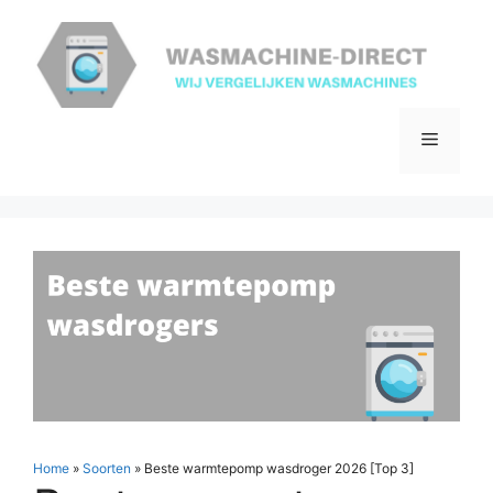
Ga
naar
de
inhoud
Menu
Home
»
Soorten
»
Beste warmtepomp wasdroger 2026 [Top 3]