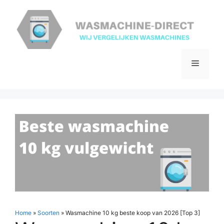
Ga
naar
de
inhoud
Menu
Home
»
Soorten
»
Wasmachine 10 kg beste koop van 2026 [Top 3]