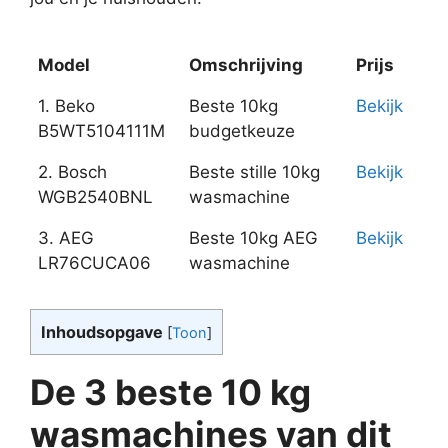
Model
Omschrijving
Prijs
Model
Omschrijving
Prijs
1. Beko
Beste 10kg
Bekijk
B5WT5104111M
budgetkeuze
2. Bosch
Beste stille 10kg
Bekijk
WGB2540BNL
wasmachine
3. AEG
Beste 10kg AEG
Bekijk
LR76CUCA06
wasmachine
Inhoudsopgave
[
Toon
]
De 3 beste 10 kg
wasmachines van dit