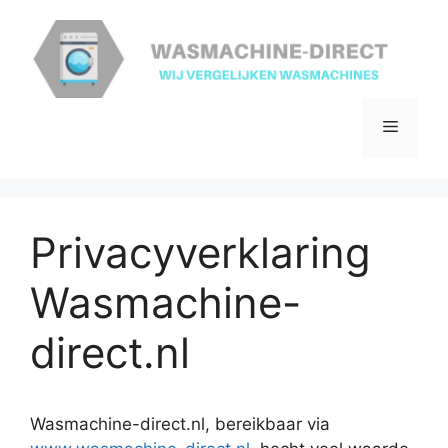
Ga
naar
de
inhoud
Menu
Privacyverklaring
Wasmachine-
direct.nl
Wasmachine-direct.nl, bereikbaar via